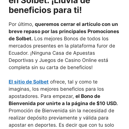
en Solbet. ¡Lluvia de
beneficios para ti!
Por último,
queremos cerrar el artículo con un
breve repaso por las principales Promociones
de Solbet.
Los mejores Bonos de todos los
mercados presentes en la plataforma furor de
Ecuador. ¡Ninguna Casa de Apuestas
Deportivas y Juegos de Casino Online está
completa sin su carta de beneficios!
El sitio de Solbet
ofrece, tal y como te
imaginas, los mejores beneficios para los
apostadores. Para empezar,
el Bono de
Bienvenida por unirte a la página de $10 USD.
Promoción de Bienvenida sin la necesidad de
realizar depósito previamente y válida para
apostar en deportes. Es decir que con tu solo