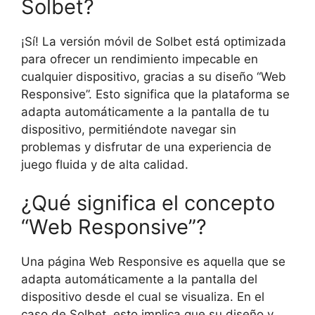
Solbet?
¡Sí! La versión móvil de Solbet está optimizada
para ofrecer un rendimiento impecable en
cualquier dispositivo, gracias a su diseño “Web
Responsive”. Esto significa que la plataforma se
adapta automáticamente a la pantalla de tu
dispositivo, permitiéndote navegar sin
problemas y disfrutar de una experiencia de
juego fluida y de alta calidad.
¿Qué significa el concepto
“Web Responsive”?
Una página Web Responsive es aquella que se
adapta automáticamente a la pantalla del
dispositivo desde el cual se visualiza. En el
caso de Solbet, esto implica que su diseño y