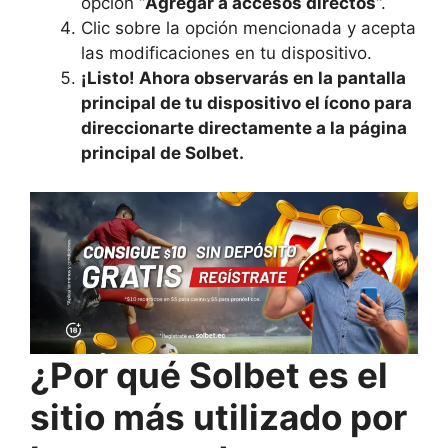
opción “
Agregar a accesos directos
“.
Clic sobre la opción mencionada y acepta
las modificaciones en tu dispositivo.
¡Listo! Ahora observarás en la pantalla
principal de tu dispositivo el ícono para
direccionarte directamente a la página
principal de Solbet.
¿Por qué Solbet es el
sitio más utilizado por