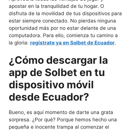
apostar en la tranquilidad de tu hogar. O
disfruta de la movilidad de tus dispositivos para
estar siempre conectado. No pierdas ninguna
oportunidad más por no estar delante de una
computadora. Para ello, comienza tu camino a
la gloria:
regístrate ya en Solbet de Ecuador
.
¿Cómo descargar la
app de Solbet en tu
dispositivo móvil
desde Ecuador?
Bueno, es aquí momento de darte una grata
sorpresa. ¿Por qué? Porque hemos hecho una
pequeña e inocente trampa al comenzar el