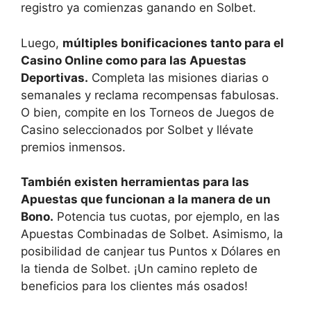
registro ya comienzas ganando en Solbet.
Luego,
múltiples bonificaciones tanto para el
Casino Online como para las Apuestas
Deportivas.
Completa las misiones diarias o
semanales y reclama recompensas fabulosas.
O bien, compite en los Torneos de Juegos de
Casino seleccionados por Solbet y llévate
premios inmensos.
También existen herramientas para las
Apuestas que funcionan a la manera de un
Bono.
Potencia tus cuotas, por ejemplo, en las
Apuestas Combinadas de Solbet. Asimismo, la
posibilidad de canjear tus Puntos x Dólares en
la tienda de Solbet. ¡Un camino repleto de
beneficios para los clientes más osados!