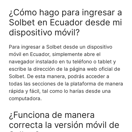
¿Cómo hago para ingresar a
Solbet en Ecuador desde mi
dispositivo móvil?
Para ingresar a Solbet desde un dispositivo
móvil en Ecuador, simplemente abre el
navegador instalado en tu teléfono o tablet y
escribe la dirección de la página web oficial de
Solbet. De esta manera, podrás acceder a
todas las secciones de la plataforma de manera
rápida y fácil, tal como lo harías desde una
computadora.
¿Funciona de manera
correcta la versión móvil de