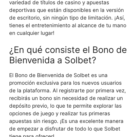
variedad de títulos de casino y apuestas
deportivas que están disponibles en la versión
de escritorio, sin ningún tipo de limitación. ¡Así,
tienes el entretenimiento al alcance de tu mano
en cualquier lugar!
¿En qué consiste el Bono de
Bienvenida a Solbet?
El Bono de Bienvenida de Solbet es una
promoción exclusiva para los nuevos usuarios
de la plataforma. Al registrarte por primera vez,
recibirás un bono sin necesidad de realizar un
depósito previo, lo que te permite explorar las
opciones de juego y realizar tus primeras
apuestas sin riesgo. ¡Es una excelente manera
de empezar a disfrutar de todo lo que Solbet
tiene para ofrecer!