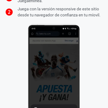
Juegaenlínea.
Juega con la versión responsive de este sitio
desde tu navegador de confianza en tu míovil.