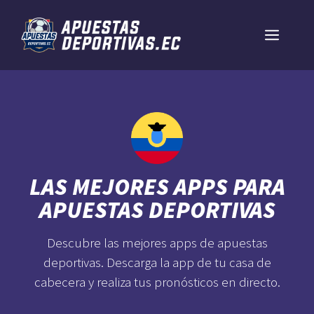
LAS MEJORES APPS PARA
APUESTAS DEPORTIVAS
Descubre las mejores apps de apuestas
deportivas. Descarga la app de tu casa de
cabecera y realiza tus pronósticos en directo.