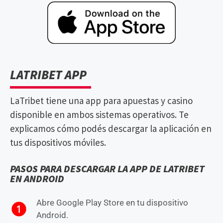
LATRIBET APP
LaTribet tiene una app para apuestas y casino
disponible en ambos sistemas operativos. Te
explicamos cómo podés descargar la aplicación en
tus dispositivos móviles.
PASOS PARA DESCARGAR LA APP DE LATRIBET
EN ANDROID
Abre Google Play Store en tu dispositivo
Android.