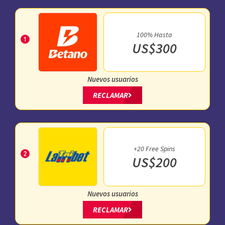
100% Hasta
US$300
Nuevos usuarios
RECLAMAR
+20 Free Spins
US$200
Nuevos usuarios
RECLAMAR