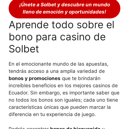
¡Únete a Solbet y descubre un mundo
lleno de emoción y oportunidades!
Aprende todo sobre el
bono para casino de
Solbet
En el emocionante mundo de las apuestas,
tendrás acceso a una amplia variedad de
bonos y promociones
que te brindarán
increíbles beneficios en los mejores casinos de
Ecuador. Sin embargo, es importante saber que
no todos los bonos son iguales; cada uno tiene
características únicas que pueden marcar la
diferencia en tu experiencia de juego.
Podrás encontrar
bonos de bienvenida
y