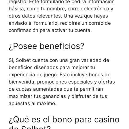
registro. Este formulario te pedirá información
básica, como tu nombre, correo electrónico y
otros datos relevantes. Una vez que hayas
enviado el formulario, recibirás un correo de
confirmación para activar tu cuenta.
¿Posee beneficios?
Sí, Solbet cuenta con una gran variedad de
beneficios diseñados para mejorar tu
experiencia de juego. Esto incluye bonos de
bienvenida, promociones especiales y ofertas
de cuotas aumentadas que te permitirán
maximizar tus ganancias y disfrutar de tus
apuestas al máximo.
¿Qué es el bono para casino