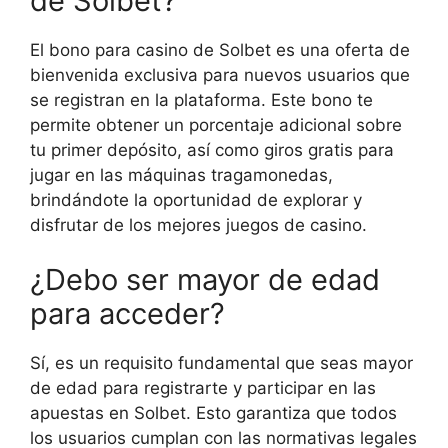
de Solbet?
El bono para casino de Solbet es una oferta de
bienvenida exclusiva para nuevos usuarios que
se registran en la plataforma. Este bono te
permite obtener un porcentaje adicional sobre
tu primer depósito, así como giros gratis para
jugar en las máquinas tragamonedas,
brindándote la oportunidad de explorar y
disfrutar de los mejores juegos de casino.
¿Debo ser mayor de edad
para acceder?
Sí, es un requisito fundamental que seas mayor
de edad para registrarte y participar en las
apuestas en Solbet. Esto garantiza que todos
los usuarios cumplan con las normativas legales