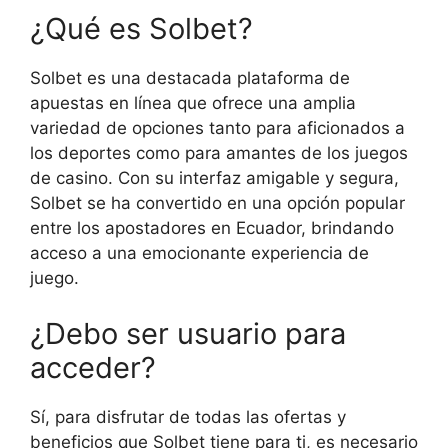
¿Qué es Solbet?
Solbet es una destacada plataforma de
apuestas en línea que ofrece una amplia
variedad de opciones tanto para aficionados a
los deportes como para amantes de los juegos
de casino. Con su interfaz amigable y segura,
Solbet se ha convertido en una opción popular
entre los apostadores en Ecuador, brindando
acceso a una emocionante experiencia de
juego.
¿Debo ser usuario para
acceder?
Sí, para disfrutar de todas las ofertas y
beneficios que Solbet tiene para ti, es necesario