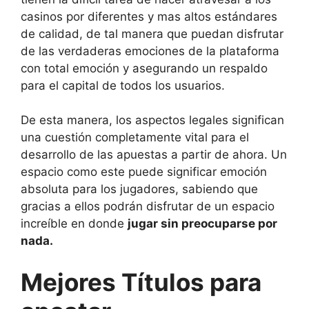
casinos por diferentes y mas altos estándares
de calidad, de tal manera que puedan disfrutar
de las verdaderas emociones de la plataforma
con total emoción y asegurando un respaldo
para el capital de todos los usuarios.
De esta manera, los aspectos legales significan
una cuestión completamente vital para el
desarrollo de las apuestas a partir de ahora. Un
espacio como este puede significar emoción
absoluta para los jugadores, sabiendo que
gracias a ellos podrán disfrutar de un espacio
increíble en donde
jugar sin preocuparse por
nada.
Mejores Títulos para