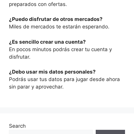
preparados con ofertas.
¿Puedo disfrutar de otros mercados?
Miles de mercados te estarán esperando.
¿Es sencillo crear una cuenta?
En pocos minutos podrás crear tu cuenta y
disfrutar.
¿Debo usar mis datos personales?
Podrás usar tus datos para jugar desde ahora
sin parar y aprovechar.
Search