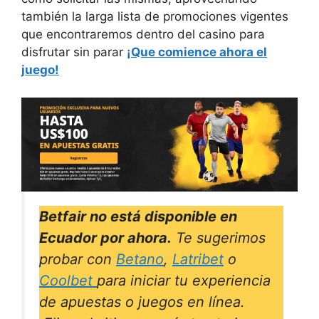
también la larga lista de promociones vigentes
que encontraremos dentro del casino para
disfrutar sin parar
¡Que comience ahora el
juego!
Betfair no está disponible en
Ecuador por ahora.
Te sugerimos
probar con
Betano
,
Latribet
o
Coolbet
para iniciar tu experiencia
de apuestas o juegos en línea.