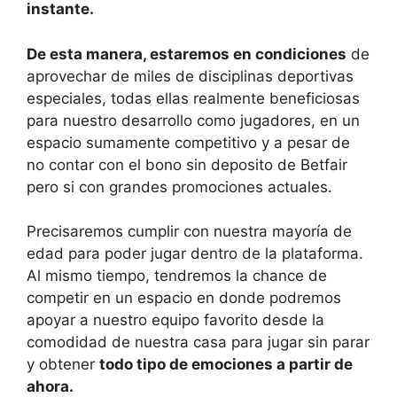
instante.
De esta manera, estaremos en condiciones
de
aprovechar de miles de disciplinas deportivas
especiales, todas ellas realmente beneficiosas
para nuestro desarrollo como jugadores, en un
espacio sumamente competitivo y a pesar de
no contar con el bono sin deposito de Betfair
pero si con grandes promociones actuales.
Precisaremos cumplir con nuestra mayoría de
edad para poder jugar dentro de la plataforma.
Al mismo tiempo, tendremos la chance de
competir en un espacio en donde podremos
apoyar a nuestro equipo favorito desde la
comodidad de nuestra casa para jugar sin parar
y obtener
todo tipo de emociones a partir de
ahora.