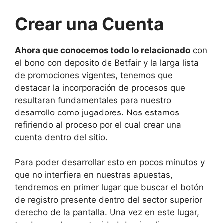
Crear una Cuenta
Ahora que conocemos todo lo relacionado
con
el bono con deposito de Betfair y la larga lista
de promociones vigentes, tenemos que
destacar la incorporación de procesos que
resultaran fundamentales para nuestro
desarrollo como jugadores. Nos estamos
refiriendo al proceso por el cual crear una
cuenta dentro del sitio.
Para poder desarrollar esto en pocos minutos y
que no interfiera en nuestras apuestas,
tendremos en primer lugar que buscar el botón
de registro presente dentro del sector superior
derecho de la pantalla. Una vez en este lugar,