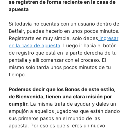
se registren de forma reciente en la casa de
apuesta
Si todavía no cuentas con un usuario dentro de
Betfair, puedes hacerlo en unos pocos minutos.
Registrarte es muy simple, solo debes
ingresar
en la casa de apuesta
. Luego ir hacia el botón
de registro que está en la parte derecha de tu
pantalla y allí comenzar con el proceso. El
mismo solo tarda unos pocos minutos de tu
tiempo.
Podemos decir que los Bonos de este estilo,
de Bienvenida, tienen una clara misión por
cumplir.
La misma trata de ayudar y dales un
empujón a aquellos jugadores que están dando
sus primeros pasos en el mundo de las
apuesta. Por eso es que si eres un nuevo