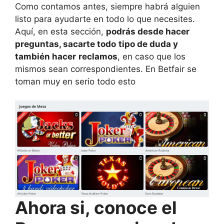
Como contamos antes, siempre habrá alguien
listo para ayudarte en todo lo que necesites.
Aquí, en esta sección,
podrás desde hacer
preguntas, sacarte todo
tipo de duda y
también hacer
reclamos
, en caso que los
mismos sean correspondientes. En Betfair se
toman muy en serio todo esto
Ahora si, conoce el