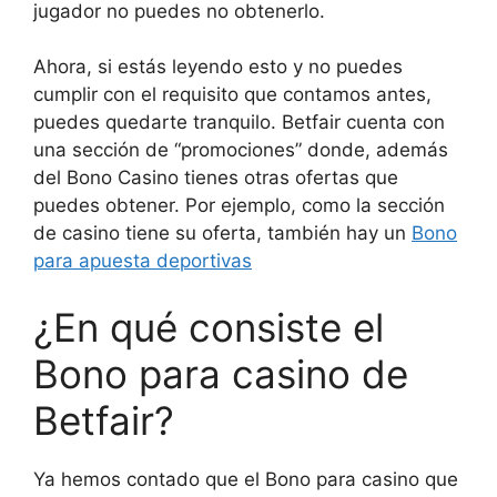
jugador no puedes no obtenerlo.
Ahora, si estás leyendo esto y no puedes
cumplir con el requisito que contamos antes,
puedes quedarte tranquilo. Betfair cuenta con
una sección de “promociones” donde, además
del Bono Casino tienes otras ofertas que
puedes obtener. Por ejemplo, como la sección
de casino tiene su oferta, también hay un
Bono
para apuesta deportivas
¿En qué consiste el
Bono para casino de
Betfair?
Ya hemos contado que el Bono para casino que