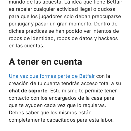
mundo de las apuesta. La idea que tiene Betfair
es repeler cualquier actividad ilegal o dudosa
para que los jugadores solo deban preocuparse
por jugar y pasar un gran momento. Dentro de
dichas prácticas se han podido ver intentos de
robos de identidad, robos de datos y hackeos
en las cuentas.
A tener en cuenta
Una vez que formes parte de Betfair
con la
creación de tu cuenta tendrás acceso total a su
chat de soporte
. Este mismo te permite tener
contacto con los encargados de la casa para
que te ayuden cada vez que lo requieras.
Debes saber que los mismos están
completamente capacitados para esta labor.