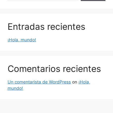
Entradas recientes
¡Hola, mundo!
Comentarios recientes
Un comentarista de WordPress
on
¡Hola,
mundo!