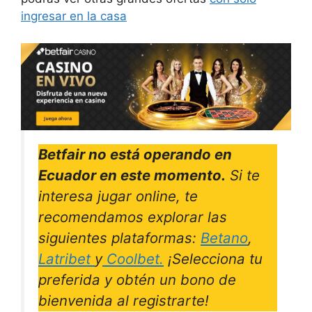
ingresar en la casa
Betfair no está operando en
Ecuador en este momento.
Si te
interesa jugar online, te
recomendamos explorar las
siguientes plataformas:
Betano
,
Latribet
y
Coolbet.
¡Selecciona tu
preferida y obtén un bono de
bienvenida al registrarte!