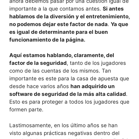
ahora debemos pasar por una cuestión igual de
importante a la que contamos antes.
Si antes
hablamos de la diversión y el entretenimiento,
no podemos dejar este factor de nada
.
Ya que
es igual de determinante para el buen
funcionamiento de la página.
Aquí estamos hablando, claramente, del
factor de la seguridad
, tanto de los jugadores
como de las cuentas de los mismos. Tan
importante es este para la casa de apuesta que
desde hace varios años
han adquirido un
software de seguridad de la más alta calidad
.
Esto es para proteger a todos los jugadores que
formen parte.
Lastimosamente, en los último años se han
visto algunas prácticas negativas dentro del