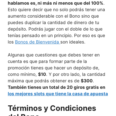
hablamos es, ni más ni menos que del 100%
.
Esto quiere decir que no solo podrás tener una
aumento considerable con el Bono sino que
puedes duplicar la cantidad de dinero de tu
depósito. Podrás jugar con el doble de lo que
tenías pensado en un principio. Por eso es que
los
Bonos de Bienvenida
son ideales.
Algunas que cuestiones que debes tener en
cuenta es que para formar parte de la
promoción tienes que hacer un depósito de,
como mínimo,
$10
. Y por otro lado, la cantidad
máxima que podrás obtener es de
$300
.
También tienes un total de 20 giros gratis en
los mejores slots que tiene la casa de apuesta
Términos y Condiciones