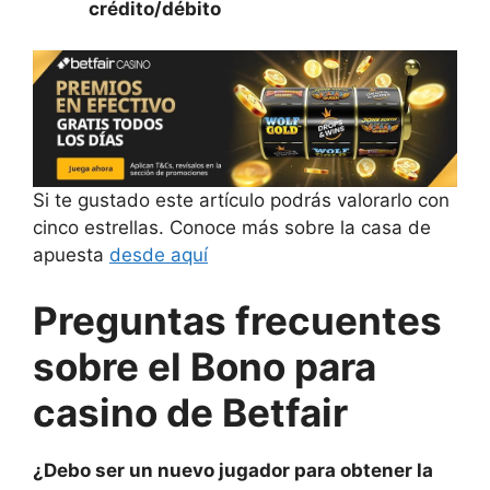
crédito/débito
Si te gustado este artículo podrás valorarlo con
cinco estrellas. Conoce más sobre la casa de
apuesta
desde aquí
Preguntas frecuentes
sobre el Bono para
casino de Betfair
¿Debo ser un nuevo jugador para obtener la