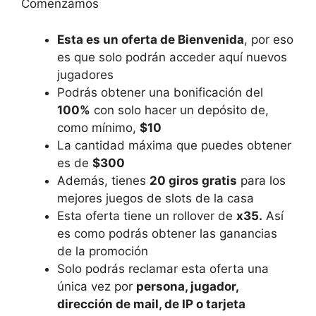
Comenzamos
Esta es un oferta de Bienvenida
, por eso
es que solo podrán acceder aquí nuevos
jugadores
Podrás obtener una bonificación del
100%
con solo hacer un depósito de,
como mínimo,
$10
La cantidad máxima que puedes obtener
es de
$300
Además, tienes
20 giros gratis
para los
mejores juegos de slots de la casa
Esta oferta tiene un rollover de
x35.
Así
es como podrás obtener las ganancias
de la promoción
Solo podrás reclamar esta oferta una
única vez por
persona, jugador,
dirección de mail, de IP o tarjeta