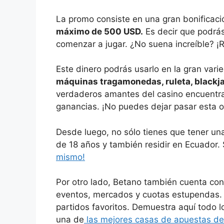
La promo consiste en una gran bonificaci
máximo de 500 USD.
Es decir que podrás 
comenzar a jugar. ¿No suena increíble? ¡
Este dinero podrás usarlo en la gran vari
máquinas tragamonedas, ruleta, blackja
verdaderos amantes del casino encuentran
ganancias. ¡No puedes dejar pasar esta 
Desde luego, no sólo tienes que tener un
de 18 años y también residir en Ecuador.
mismo!
Por otro lado, Betano también cuenta con
eventos, mercados y cuotas estupendas. P
partidos favoritos. Demuestra aquí todo 
una de
las mejores casas de apuestas de