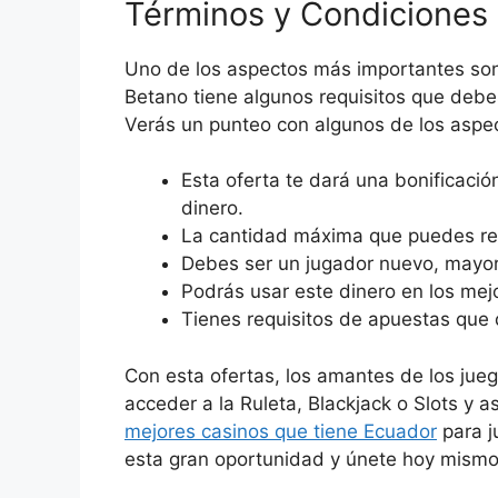
Términos y Condiciones 
Uno de los aspectos más importantes son
Betano tiene algunos requisitos que debe
Verás un punteo con algunos de los aspe
Esta oferta te dará una bonificació
dinero.
La cantidad máxima que puedes re
Debes ser un jugador nuevo, mayor
Podrás usar este dinero en los mej
Tienes requisitos de apuestas que 
Con esta ofertas, los amantes de los jue
acceder a la Ruleta, Blackjack o Slots y 
mejores casinos que tiene Ecuador
para j
esta gran oportunidad y únete hoy mism