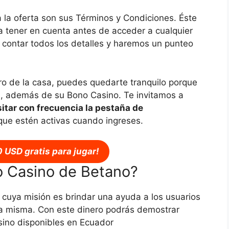
la oferta son sus Términos y Condiciones. Éste
 tener en cuenta antes de acceder a cualquier
contar todos los detalles y haremos un punteo
ro de la casa, puedes quedarte tranquilo porque
as, además de su Bono Casino. Te invitamos a
sitar con frecuencia la pestaña de
 que estén activas cuando ingreses.
 USD gratis para jugar!
o Casino de Betano?
cuya misión es brindar una ayuda a los usuarios
a misma. Con este dinero podrás demostrar
sino disponibles en Ecuador