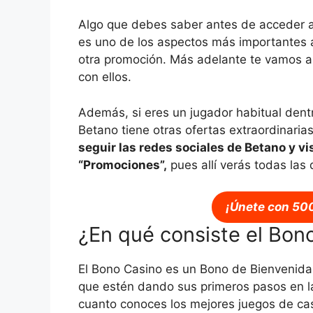
Algo que debes saber antes de acceder a 
es uno de los aspectos más importantes a
otra promoción. Más adelante te vamos a 
con ellos.
Además, si eres un jugador habitual dent
Betano tiene otras ofertas extraordinari
seguir las redes sociales de Betano y vi
“Promociones”,
pues allí verás todas las
¡Únete con 500
¿En qué consiste el Bon
El Bono Casino es un Bono de Bienvenida 
que estén dando sus primeros pasos en l
cuanto conoces los mejores juegos de ca