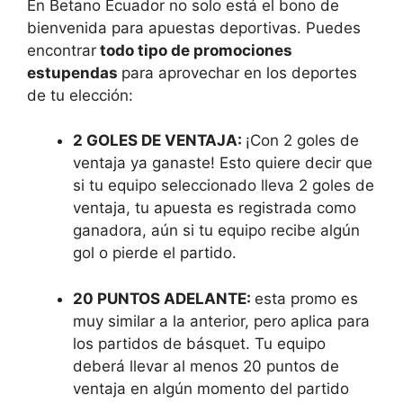
En Betano Ecuador no solo está el bono de
bienvenida para apuestas deportivas. Puedes
encontrar
todo tipo de promociones
estupendas
para aprovechar en los deportes
de tu elección:
2 GOLES DE VENTAJA:
¡Con 2 goles de
ventaja ya ganaste! Esto quiere decir que
si tu equipo seleccionado lleva 2 goles de
ventaja, tu apuesta es registrada como
ganadora, aún si tu equipo recibe algún
gol o pierde el partido.
20 PUNTOS ADELANTE:
esta promo es
muy similar a la anterior, pero aplica para
los partidos de básquet. Tu equipo
deberá llevar al menos 20 puntos de
ventaja en algún momento del partido