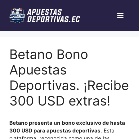
Betano Bono
Apuestas
Deportivas. ¡Recibe
300 USD extras!
Betano presenta un bono exclusivo de hasta
300 USD para apuestas deportivas
. Esta
plataforma, reconocida como una de las