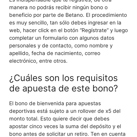
manera no podrás recibir ningún bono o
beneficio por parte de Betano. El procedimiento
es muy sencillo, tan sólo debes ingresar en la
web, hacer click en el botón “Regístrate” y luego
completar un formulario con algunos datos
personales y de contacto, como nombre y
apellido, fecha de nacimiento, correo
electrónico, entre otros.
¿Cuáles son los requisitos
de apuesta de este bono?
El bono de bienvenida para apuestas
deportivas está sujeto a un rollover de x5 del
monto total. Esto quiere decir que debes
apostar cinco veces la suma del depósito y el
bono antes de solicitar un retiro. Ten en cuenta