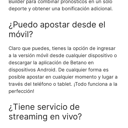
Builder para combinar pronósticos en un sólo
deporte y obtener una bonificación adicional.
¿Puedo apostar desde el
móvil?
Claro que puedes, tienes la opción de ingresar
a la versión móvil desde cualquier dispositivo o
descargar la aplicación de Betano en
dispositivos Android. De cualquier forma es
posible apostar en cualquier momento y lugar a
través del teléfono o tablet. ¡Todo funciona a la
perfección!
¿Tiene servicio de
streaming en vivo?