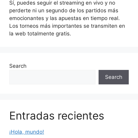
Sí, puedes seguir el streaming en vivo y no
perderte ni un segundo de los partidos más
emocionantes y las apuestas en tiempo real.
Los torneos más importantes se transmiten en
la web totalmente gratis.
Search
Search
Entradas recientes
¡Hola, mundo!