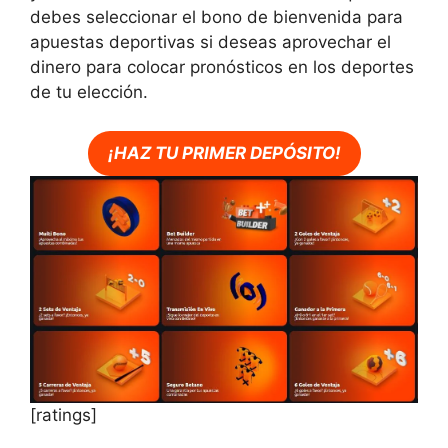
debes seleccionar el bono de bienvenida para
apuestas deportivas si deseas aprovechar el
dinero para colocar pronósticos en los deportes
de tu elección.
¡HAZ TU PRIMER DEPÓSITO!
[ratings]