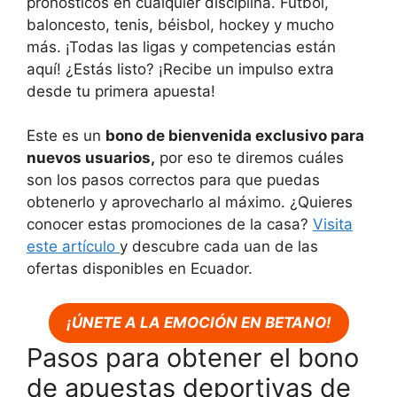
pronósticos en cualquier disciplina. Fútbol,
baloncesto, tenis, béisbol, hockey y mucho
más. ¡Todas las ligas y competencias están
aquí! ¿Estás listo? ¡Recibe un impulso extra
desde tu primera apuesta!
Este es un
bono de bienvenida exclusivo para
nuevos usuarios,
por eso te diremos cuáles
son los pasos correctos para que puedas
obtenerlo y aprovecharlo al máximo. ¿Quieres
conocer estas promociones de la casa?
Visita
este artículo
y descubre cada uan de las
ofertas disponibles en Ecuador.
¡ÚNETE A LA EMOCIÓN EN BETANO!
Pasos para obtener el bono
de apuestas deportivas de