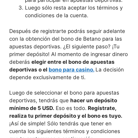
para participar en apuestas deportivas.
Luego sólo resta aceptar los términos y
condiciones de la cuenta.
Después de registrarte podrás seguir adelante
con la obtención del bono de Betano para las
apuestas deportivas. ¿El siguiente paso? ¡Tu
primer depósito! Al momento de ingresar dinero
deberás
elegir entre el bono de apuestas
deportivas o el
bono para casino.
La decisión
depende exclusivamente de ti.
Luego de seleccionar el bono para apuestas
deportivas, tendrás que
hacer un depósito
mínimo de 5 USD.
Eso es todo.
Regístrate,
realiza tu primer depósito y el bono es tuyo.
¡Así de simple! Sólo tendrás que tener en
cuenta los siguientes términos y condiciones