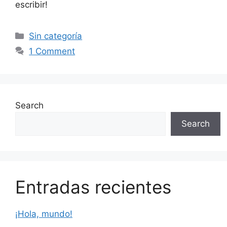
escribir!
Sin categoría
1 Comment
Search
Search
Entradas recientes
¡Hola, mundo!