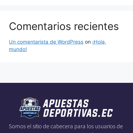
Comentarios recientes
Un comentarista de WordPress
on
¡Hola,
mundo!
Somos el sitio de cabecera para los usuarios de