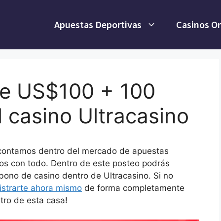
Apuestas Deportivas
Casinos On
de US$100 + 100
l casino Ultracasino
 contamos dentro del mercado de apuestas
os con todo. Dentro de este posteo podrás
bono de casino dentro de Ultracasino. Si no
gistrarte ahora mismo
de forma completamente
ntro de esta casa!