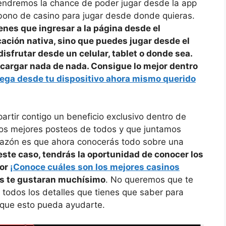
endremos la chance de poder jugar desde la app
 bono de casino para jugar desde donde quieras.
enes que ingresar a la página desde el
ación nativa, sino que puedes jugar desde el
isfrutar desde un celular, tablet o donde sea.
scargar nada de nada. Consigue lo mejor dentro
ega desde tu dispositivo ahora mismo querido
artir contigo un beneficio exclusivo dentro de
os mejores posteos de todos y que juntamos
razón es que ahora conocerás todo sobre una
este caso, tendrás la oportunidad de conocer los
dor
¡Conoce cuáles son los mejores casinos
os te gustaran muchísimo
. No queremos que te
 todos los detalles que tienes que saber para
 que esto pueda ayudarte.