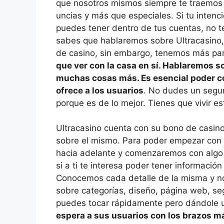
que nosotros mismos siempre te traemos 
uncias y más que especiales. Si tu inten
puedes tener dentro de tus cuentas, no te
sabes que hablaremos sobre Ultracasino,
de casino, sin embargo, tenemos más par
que ver con la casa en sí. Hablaremos so
muchas cosas más. Es esencial poder cono
ofrece a los usuarios
. No dudes un segu
porque es de lo mejor. Tienes que vivir e
Ultracasino cuenta con su bono de casino 
sobre el mismo. Para poder empezar con e
hacia adelante y comenzaremos con algo 
si a ti te interesa poder tener informació
Conocemos cada detalle de la misma y no
sobre categorías, diseño, página web, s
puedes tocar rápidamente pero dándole u
espera a sus usuarios con los brazos má