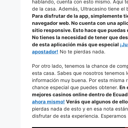
hablando, cuenta con esto mismo. Aquí t
de la casa. Además, Ultracasino tiene el
Para disfrutar de la app, simplemente ti
navegador web. No cuenta con una aplic
sitio responsive. Esto hace que puedas d
No tienes la necesidad de tener que de
de esta aplicación más que especial
¡Ju
apostador!
No te pierdas nada.
Por otro lado, tenemos la chance de comp
esta casa. Sabes que nosotros tenemos l
información muy buena. Por esta misma 
chance especial que puedes obtener.
En 
mejores casinos online dentro de Ecua
ahora mismo!
Verás que algunos de ell
pierdas nada de esto y en esa nota están
disfrutar de esta experiencia. Esperamos