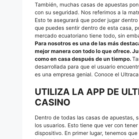
También, muchas casas de apuestas ponen
con su seguridad. Nos referimos a la matr
Esto te asegurará que poder jugar dentro 
que puedes sentir dentro de esta casa,
mercado ecuatoriano tiene todo, sin emba
Para nosotros es una de las más destac
mejor manera con todo lo que ofrece. 
como en casa después de un tiempo.
Ta
desarrollada para que el usuario encuent
es una empresa genial. Conoce el Ultraca
UTILIZA LA APP DE U
CASINO
Dentro de todas las casas de apuestas, si
los usuarios. Esto tiene que ver con tene
dispositivo. En primer lugar, tenemos qu