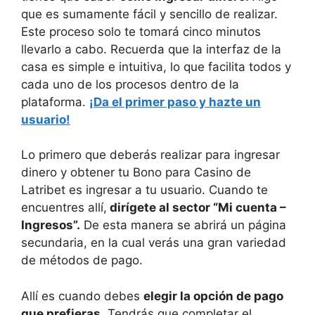
que es sumamente fácil y sencillo de realizar.
Este proceso solo te tomará cinco minutos
llevarlo a cabo. Recuerda que la interfaz de la
casa es simple e intuitiva, lo que facilita todos y
cada uno de los procesos dentro de la
plataforma.
¡Da el primer paso y hazte un
usuario!
Lo primero que deberás realizar para ingresar
dinero y obtener tu Bono para Casino de
Latribet es ingresar a tu usuario. Cuando te
encuentres allí,
dirígete al sector “Mi cuenta –
Ingresos”.
De esta manera se abrirá un página
secundaria, en la cual verás una gran variedad
de métodos de pago.
Allí es cuando debes
elegir la opción de pago
que prefieras.
Tendrás que completar el