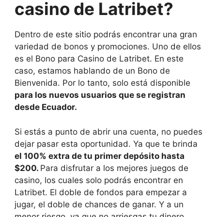
casino de Latribet?
Dentro de este sitio podrás encontrar una gran
variedad de bonos y promociones. Uno de ellos
es el Bono para Casino de Latribet. En este
caso, estamos hablando de un Bono de
Bienvenida. Por lo tanto, solo está disponible
para los nuevos usuarios que se registran
desde Ecuador.
Si estás a punto de abrir una cuenta, no puedes
dejar pasar esta oportunidad. Ya que te brinda
el 100% extra de tu primer depósito hasta
$200.
Para disfrutar a los mejores juegos de
casino, los cuales solo podrás encontrar en
Latribet. El doble de fondos para empezar a
jugar, el doble de chances de ganar. Y a un
menor riesgo, ya que no arriesgas tu dinero.