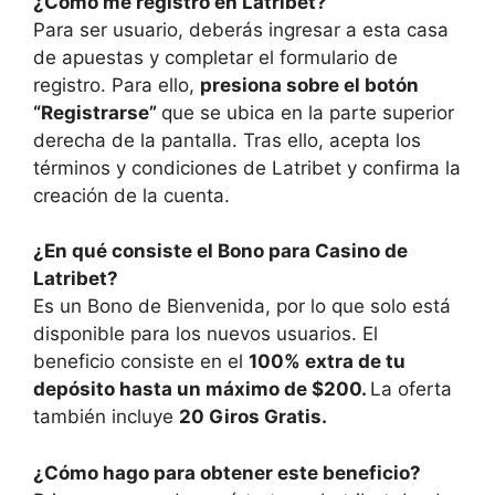
¿Cómo me registro en Latribet?
Para ser usuario, deberás ingresar a esta casa
de apuestas y completar el formulario de
registro. Para ello,
presiona sobre el botón
“Registrarse”
que se ubica en la parte superior
derecha de la pantalla. Tras ello, acepta los
términos y condiciones de Latribet y confirma la
creación de la cuenta.
¿En qué consiste el Bono para Casino de
Latribet?
Es un Bono de Bienvenida, por lo que solo está
disponible para los nuevos usuarios. El
beneficio consiste en el
100% extra de tu
depósito hasta un máximo de $200.
La oferta
también incluye
20 Giros Gratis.
¿Cómo hago para obtener este beneficio?