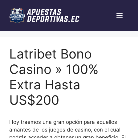
Latribet Bono
Casino » 100%
Extra Hasta
US$200
Hoy traemos una gran opción para aquellos
amantes de los juegos de casino, con el cual
podrás acceder a obtener un gran beneficio. El