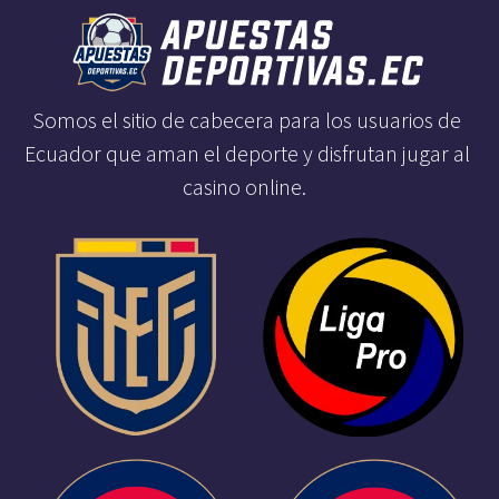
Somos el sitio de cabecera para los usuarios de
Ecuador que aman el deporte y disfrutan jugar al
casino online.