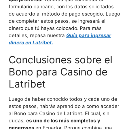
formulario bancario, con los datos solicitados
de acuerdo al método de pago escogido. Luego
de completar estos pasos, se ingresará el
dinero que tú hayas colocado.
Para más
detalles, repasa nuestra
Guía para ingresar
dinero en Latribet.
Conclusiones sobre el
Bono para Casino de
Latribet
Luego de haber conocido todos y cada uno de
estos pasos, habrás aprendido a como acceder
al Bono para Casino de Latribet. El cual, sin
dudas,
es uno de los más completos y
generosos
en Ecuador. Porque combina una