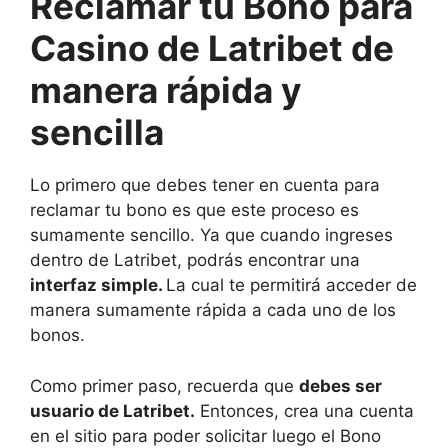
Reclamar tu Bono para
Casino de Latribet de
manera rápida y
sencilla
Lo primero que debes tener en cuenta para
reclamar tu bono es que este proceso es
sumamente sencillo. Ya que cuando ingreses
dentro de Latribet, podrás encontrar una
interfaz simple.
La cual te permitirá acceder de
manera sumamente rápida a cada uno de los
bonos.
Como primer paso, recuerda que
debes ser
usuario de Latribet.
Entonces, crea una cuenta
en el sitio para poder solicitar luego el Bono