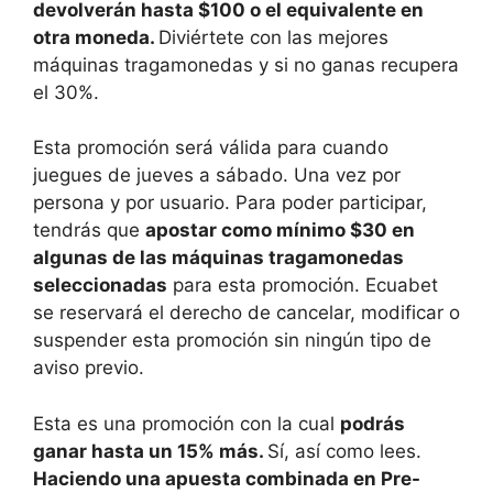
devolverán hasta $100 o el equivalente en
otra moneda.
Diviértete con las mejores
máquinas tragamonedas y si no ganas recupera
el 30%.
Esta promoción será válida para cuando
juegues de jueves a sábado. Una vez por
persona y por usuario. Para poder participar,
tendrás que
apostar como mínimo $30 en
algunas de las máquinas tragamonedas
seleccionadas
para esta promoción. Ecuabet
se reservará el derecho de cancelar, modificar o
suspender esta promoción sin ningún tipo de
aviso previo.
Esta es una promoción con la cual
podrás
ganar hasta un 15% más.
Sí, así como lees.
Haciendo una apuesta combinada en Pre-