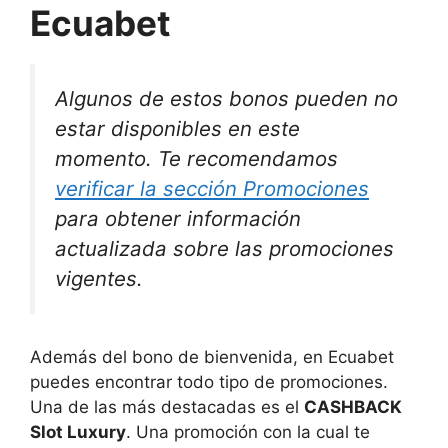
Ecuabet
Algunos de estos bonos pueden no
estar disponibles en este
momento. Te recomendamos
verificar la sección Promociones
para obtener información
actualizada sobre las promociones
vigentes.
Además del bono de bienvenida, en Ecuabet
puedes encontrar todo tipo de promociones.
Una de las más destacadas es el
CASHBACK
Slot Luxury
. Una promoción con la cual te