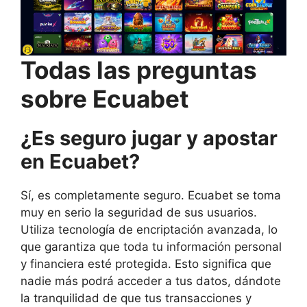
Todas las preguntas
sobre Ecuabet
¿Es seguro jugar y apostar
en Ecuabet?
Sí, es completamente seguro. Ecuabet se toma
muy en serio la seguridad de sus usuarios.
Utiliza tecnología de encriptación avanzada, lo
que garantiza que toda tu información personal
y financiera esté protegida. Esto significa que
nadie más podrá acceder a tus datos, dándote
la tranquilidad de que tus transacciones y