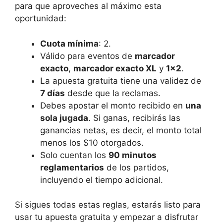
para que aproveches al máximo esta
oportunidad:
Cuota mínima
: 2.
Válido para eventos de
marcador
exacto
,
marcador exacto XL
y
1×2
.
La apuesta gratuita tiene una validez de
7 días
desde que la reclamas.
Debes apostar el monto recibido en
una
sola jugada
. Si ganas, recibirás las
ganancias netas, es decir, el monto total
menos los $10 otorgados.
Solo cuentan los
90 minutos
reglamentarios
de los partidos,
incluyendo el tiempo adicional.
Si sigues todas estas reglas, estarás listo para
usar tu apuesta gratuita y empezar a disfrutar