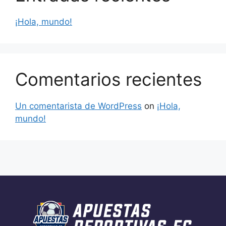
¡Hola, mundo!
Comentarios recientes
Un comentarista de WordPress
on
¡Hola,
mundo!