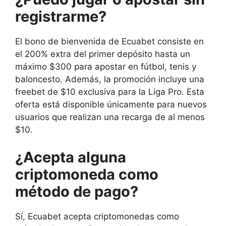
registrarme?
El bono de bienvenida de Ecuabet consiste en
el 200% extra del primer depósito hasta un
máximo $300 para apostar en fútbol, tenis y
baloncesto. Además, la promoción incluye una
freebet de $10 exclusiva para la Liga Pro. Esta
oferta está disponible únicamente para nuevos
usuarios que realizan una recarga de al menos
$10.
¿Acepta alguna
criptomoneda como
método de pago?
Sí, Ecuabet acepta criptomonedas como