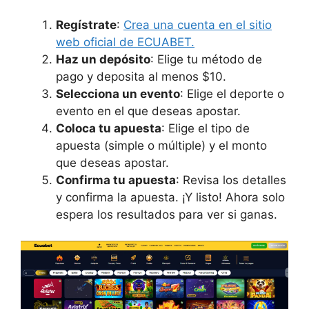
Regístrate
:
Crea una cuenta en el sitio
web oficial de ECUABET.
Haz un depósito
: Elige tu método de
pago y deposita al menos $10.
Selecciona un evento
: Elige el deporte o
evento en el que deseas apostar.
Coloca tu apuesta
: Elige el tipo de
apuesta (simple o múltiple) y el monto
que deseas apostar.
Confirma tu apuesta
: Revisa los detalles
y confirma la apuesta. ¡Y listo! Ahora solo
espera los resultados para ver si ganas.