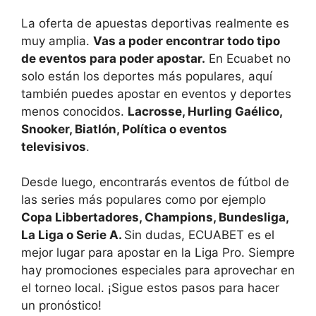
La oferta de apuestas deportivas realmente es
muy amplia.
Vas a poder encontrar todo tipo
de eventos para poder apostar.
En Ecuabet no
solo están los deportes más populares, aquí
también puedes apostar en eventos y deportes
menos conocidos.
Lacrosse, Hurling Gaélico,
Snooker, Biatlón, Política o eventos
televisivos
.
Desde luego, encontrarás eventos de fútbol de
las series más populares como por ejemplo
Copa Libbertadores, Champions, Bundesliga,
La Liga o Serie A.
Sin dudas, ECUABET es el
mejor lugar para apostar en la Liga Pro. Siempre
hay promociones especiales para aprovechar en
el torneo local. ¡Sigue estos pasos para hacer
un pronóstico!