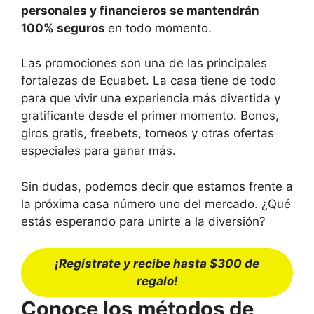
personales y financieros se mantendrán
100% seguros
en todo momento.
Las promociones son una de las principales
fortalezas de Ecuabet. La casa tiene de todo
para que vivir una experiencia más divertida y
gratificante desde el primer momento. Bonos,
giros gratis, freebets, torneos y otras ofertas
especiales para ganar más.
Sin dudas, podemos decir que estamos frente a
la próxima casa número uno del mercado. ¿Qué
estás esperando para unirte a la diversión?
¡Regístrate y recibe hasta $300 de
regalo!
Conoce los métodos de