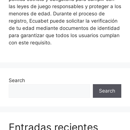
las leyes de juego responsables y proteger a los
menores de edad. Durante el proceso de
registro, Ecuabet puede solicitar la verificación
de tu edad mediante documentos de identidad
para garantizar que todos los usuarios cumplan
con este requisito.
Search
Search
Entradas recientes