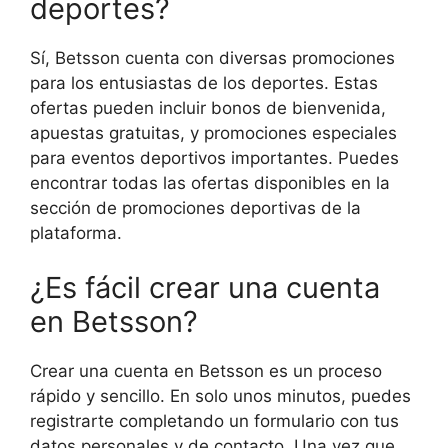
deportes?
Sí, Betsson cuenta con diversas promociones
para los entusiastas de los deportes. Estas
ofertas pueden incluir bonos de bienvenida,
apuestas gratuitas, y promociones especiales
para eventos deportivos importantes. Puedes
encontrar todas las ofertas disponibles en la
sección de promociones deportivas de la
plataforma.
¿Es fácil crear una cuenta
en Betsson?
Crear una cuenta en Betsson es un proceso
rápido y sencillo. En solo unos minutos, puedes
registrarte completando un formulario con tus
datos personales y de contacto. Una vez que