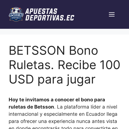
BETSSON Bono
Ruletas. Recibe 100
USD para jugar
Hoy te invitamos a conocer el bono para
ruletas de Betsson
. La plataforma líder a nivel
internacional y especialmente en Ecuador llega
para ofrecer una experiencia nunca antes vista
en donde encontrarás todo para convertirte en