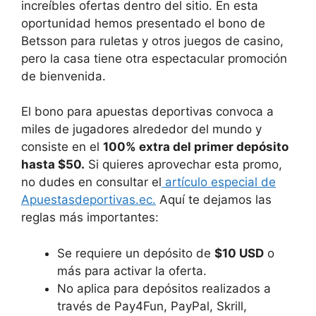
increíbles ofertas dentro del sitio. En esta
oportunidad hemos presentado el bono de
Betsson para ruletas y otros juegos de casino,
pero la casa tiene otra espectacular promoción
de bienvenida.
El bono para apuestas deportivas convoca a
miles de jugadores alrededor del mundo y
consiste en el
100% extra del primer depósito
hasta $50.
Si quieres aprovechar esta promo,
no dudes en consultar el
artículo especial de
Apuestasdeportivas.ec.
Aquí te dejamos las
reglas más importantes:
Se requiere un depósito de
$10 USD
o
más para activar la oferta.
No aplica para depósitos realizados a
través de Pay4Fun, PayPal, Skrill,