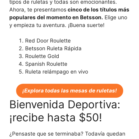
tipos de ruletas y todas son emocionantes.
Ahora, te presentamos
cinco de los títulos más
populares del momento en Betsson.
Elige uno
y empieza tu aventura. ¡Buena suerte!
Red Door Roulette
Betsson Ruleta Rápida
Roulette Gold
Spanish Roulette
Ruleta relámpago en vivo
¡Explora todas las mesas de ruletas!
Bienvenida Deportiva:
¡recibe hasta $50!
¿Pensaste que se terminaba? Todavía quedan