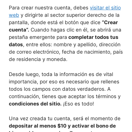
Para crear nuestra cuenta, debes
visitar el sitio
web
y dirigirte al sector superior derecho de la
pantalla, donde está el botón que dice
“Crear
cuenta”.
Cuando hagas clic en él, se abrirá una
pestaña emergente para
completar todos tus
datos
, entre ellos: nombre y apellido, dirección
de correo electrónico, fecha de nacimiento, país
de residencia y moneda.
Desde luego, toda la información es de vital
importancia, por eso es necesario que rellenes
todos los campos con datos verdaderos. A
continuación, tienes que aceptar los términos y
condiciones del sitio.
¡Eso es todo!
Una vez creada tu cuenta, será el momento de
depositar al menos $10 y activar el bono de