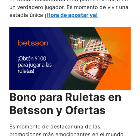
un verdadero jugador. Es momento de vivir una
estadía única
¡Hora de apostar ya!
Bono para Ruletas en
Betsson y Ofertas
Es momento de destacar una de las
promociones más emocionantes en el mundo