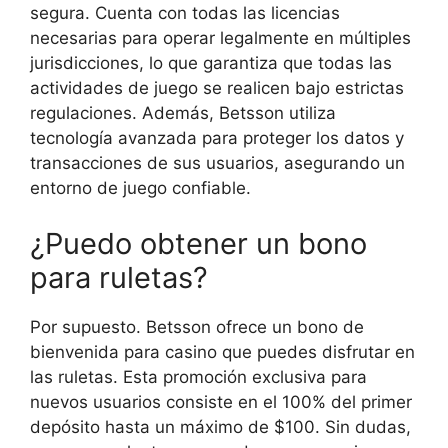
segura. Cuenta con todas las licencias
necesarias para operar legalmente en múltiples
jurisdicciones, lo que garantiza que todas las
actividades de juego se realicen bajo estrictas
regulaciones. Además, Betsson utiliza
tecnología avanzada para proteger los datos y
transacciones de sus usuarios, asegurando un
entorno de juego confiable.
¿Puedo obtener un bono
para ruletas?
Por supuesto. Betsson ofrece un bono de
bienvenida para casino que puedes disfrutar en
las ruletas. Esta promoción exclusiva para
nuevos usuarios consiste en el 100% del primer
depósito hasta un máximo de $100. Sin dudas,