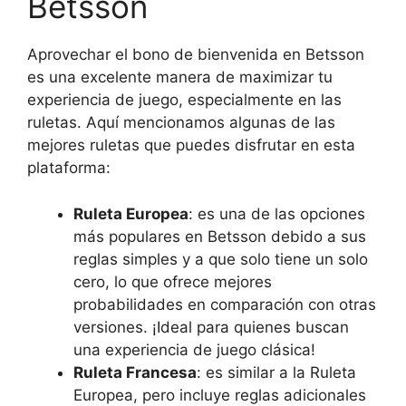
Betsson
Aprovechar el bono de bienvenida en Betsson
es una excelente manera de maximizar tu
experiencia de juego, especialmente en las
ruletas. Aquí mencionamos algunas de las
mejores ruletas que puedes disfrutar en esta
plataforma:
Ruleta Europea
: es una de las opciones
más populares en Betsson debido a sus
reglas simples y a que solo tiene un solo
cero, lo que ofrece mejores
probabilidades en comparación con otras
versiones. ¡Ideal para quienes buscan
una experiencia de juego clásica!
Ruleta Francesa
: es similar a la Ruleta
Europea, pero incluye reglas adicionales